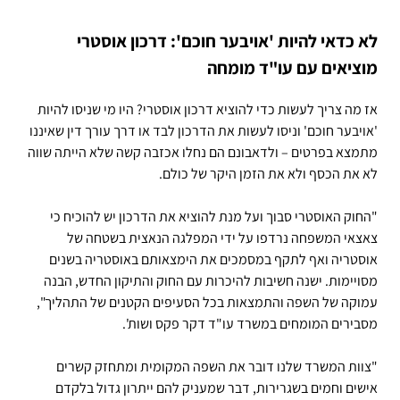
לא כדאי להיות 'אויבער חוכם': דרכון אוסטרי
מוציאים עם עו"ד מומחה
אז מה צריך לעשות כדי להוציא דרכון אוסטרי? היו מי שניסו להיות
'אויבער חוכם' וניסו לעשות את הדרכון לבד או דרך עורך דין שאיננו
מתמצא בפרטים – ולדאבונם הם נחלו אכזבה קשה שלא הייתה שווה
לא את הכסף ולא את הזמן היקר של כולם.
"החוק האוסטרי סבוך ועל מנת להוציא את הדרכון יש להוכיח כי
צאצאי המשפחה נרדפו על ידי המפלגה הנאצית בשטחה של
אוסטריה ואף לתקף במסמכים את הימצאותם באוסטריה בשנים
מסויימות. ישנה חשיבות להיכרות עם החוק והתיקון החדש, הבנה
עמוקה של השפה והתמצאות בכל הסעיפים הקטנים של התהליך",
מסבירים המומחים במשרד עו"ד דקר פקס ושות'.
"צוות המשרד שלנו דובר את השפה המקומית ומתחזק קשרים
אישים וחמים בשגרירות, דבר שמעניק להם ייתרון גדול בלקדם