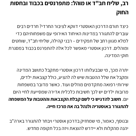
רב, שליח חב"ד או מוהל: מתפרנסים בכבוד ובחסות
החוק
כיצד תורם הדרכון האוסטרי דווקא לציבור החרדי? חרדים רבים
עוברים להתגורר במדינות האיחוד האירופי עם משפחותיהם כדי
למלא מגוון רחב של תפקידים – רבני קהילה, שליחי חב"ד, שוחטים
ומוהלים. דרכון אוסטרי מאפשר לכל אלה להתפרנס בכבוד במסגרת
חוקי המדינה.
יתרה מכך, מי שבבעלותו דרכון אוסטרי מתקבל כתושב המדינה
ומקבל את שלל ההטבות שיש לה להציע, כולל קצבאות ילדים,
שירותי רפואה מתקדמים מוזלים ועוד. כאשר מדובר במשפחות
מרובות ילדים יש לכך חשיבות כלכלית אדירה שמסייעת לחיי היום
יום.
חשוב להדגיש כי לשם
קבלת הקצבאות וההטבות על המשפחה
להתגורר באוסטריה ולנהל בה את מרכז חייה.
ובנוסף, כאמור, מי שמחזיק בדרכון אוסטרי ויבחר להתגורר בארה"ב
יהנה מהקלות ולא יידרש להוצאת ויזה בכל תקופה מחדש.