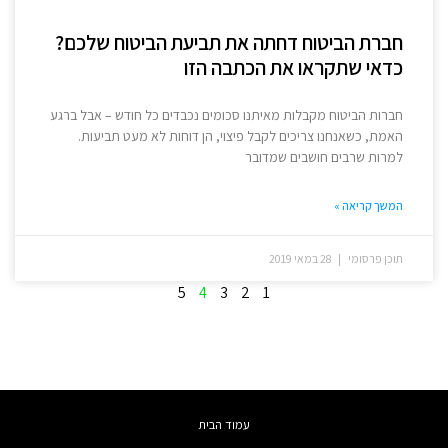
חברת הביטוח דחתה את תביעת הביטוח שלכם?
כדאי שתקראו את הכתבה הזו
חברות הביטוח מקבלות מאיתנו סכומים נכבדים כל חודש – אבל ברגע
האמת, כשאנחנו צריכים לקבל פיצוי, הן דוחות לא מעט תביעות.
למרות שרבים חושבים שמדובר
המשך קריאה »
תוכן פרסומי
28 במאי 2019
5
4
3
2
1
עמוד הבית